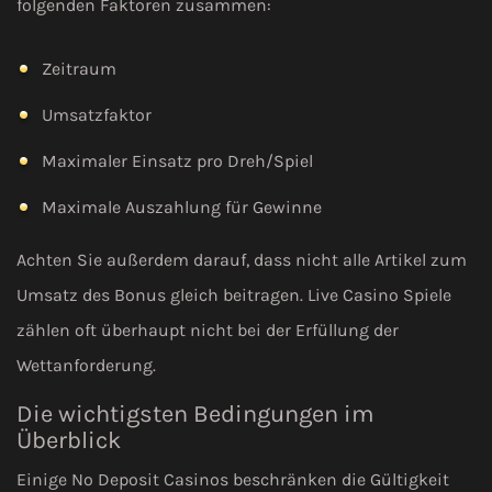
folgenden Faktoren zusammen:
Zeitraum
Umsatzfaktor
Maximaler Einsatz pro Dreh/Spiel
Maximale Auszahlung für Gewinne
Achten Sie außerdem darauf, dass nicht alle Artikel zum
Umsatz des Bonus gleich beitragen. Live Casino Spiele
zählen oft überhaupt nicht bei der Erfüllung der
Wettanforderung.
Die wichtigsten Bedingungen im
Überblick
Einige No Deposit Casinos beschränken die Gültigkeit