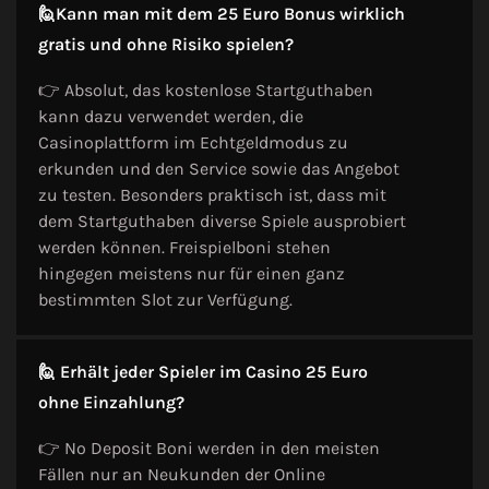
🙋Kann man mit dem 25 Euro Bonus wirklich
gratis und ohne Risiko spielen?
👉 Absolut, das kostenlose Startguthaben
kann dazu verwendet werden, die
Casinoplattform im Echtgeldmodus zu
erkunden und den Service sowie das Angebot
zu testen. Besonders praktisch ist, dass mit
dem Startguthaben diverse Spiele ausprobiert
werden können. Freispielboni stehen
hingegen meistens nur für einen ganz
bestimmten Slot zur Verfügung.
🙋 Erhält jeder Spieler im Casino 25 Euro
ohne Einzahlung?
👉 No Deposit Boni werden in den meisten
Fällen nur an Neukunden der Online