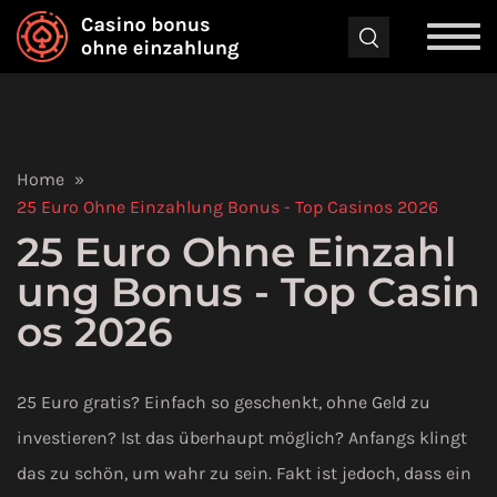
Home
»
25 Euro Ohne Einzahlung Bonus - Top Casinos 2026
25 Euro Ohne Einzahl
ung Bonus - Top Casin
os 2026
25 Euro gratis? Einfach so geschenkt, ohne Geld zu
investieren? Ist das überhaupt möglich? Anfangs klingt
das zu schön, um wahr zu sein. Fakt ist jedoch, dass ein