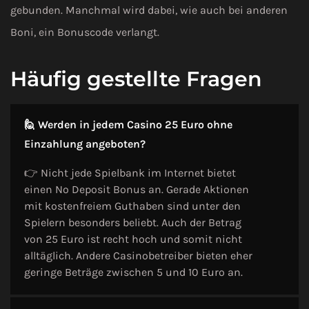
gebunden. Manchmal wird dabei, wie auch bei anderen
Boni, ein Bonuscode verlangt.
Häufig gestellte Fragen
🙋 Werden in jedem Casino 25 Euro ohne
Einzahlung angeboten?
👉 Nicht jede Spielbank im Internet bietet
einen No Deposit Bonus an. Gerade Aktionen
mit kostenfreiem Guthaben sind unter den
Spielern besonders beliebt. Auch der Betrag
von 25 Euro ist recht hoch und somit nicht
alltäglich. Andere Casinobetreiber bieten eher
geringe Beträge zwischen 5 und 10 Euro an.