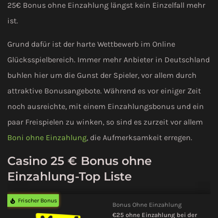
25€ Bonus ohne Einzahlung längst kein Einzelfall mehr
ist.
Grund dafür ist der harte Wettbewerb im Online
Glücksspielbereich. Immer mehr Anbieter in Deutschland
buhlen hier um die Gunst der Spieler, vor allem durch
attraktive Bonusangebote. Während es vor einiger Zeit
noch ausreichte, mit einem Einzahlungsbonus und ein
paar Freispielen zu winken, so sind es zurzeit vor allem
Boni ohne Einzahlung
, die Aufmerksamkeit erregen.
Casino 25 € Bonus ohne
Einzahlung-Top Liste
Frischer Bonus
Bonus Ohne Einzahlung
€25 ohne Einzahlung bei der