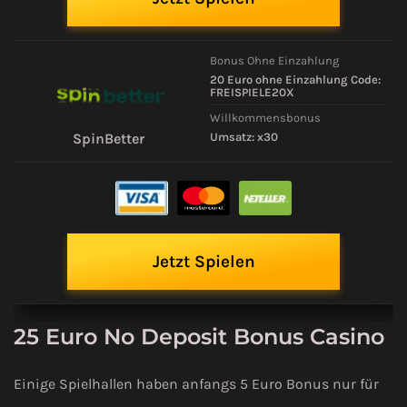
Bonus Ohne Einzahlung
20 Euro ohne Einzahlung Code:
FREISPIELE20X
Willkommensbonus
Umsatz: x30
SpinBetter
Jetzt Spielen
25 Euro No Deposit Bonus Casino
Einige Spielhallen haben anfangs 5 Euro Bonus nur für