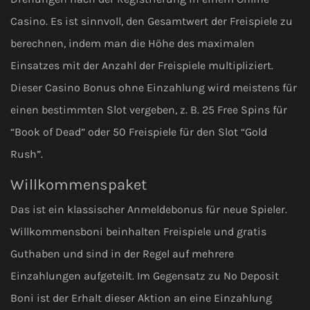
Casino. Es ist sinnvoll, den Gesamtwert der Freispiele zu
berechnen, indem man die Höhe des maximalen
Einsatzes mit der Anzahl der Freispiele multipliziert.
Dieser Casino Bonus ohne Einzahlung wird meistens für
einen bestimmten Slot vergeben, z. B. 25 Free Spins für
“Book of Dead” oder 50 Freispiele für den Slot “Gold
Rush”.
Willkommenspaket
Das ist ein klassischer Anmeldebonus für neue Spieler.
Willkommensboni beinhalten Freispiele und gratis
Guthaben und sind in der Regel auf mehrere
Einzahlungen aufgeteilt. Im Gegensatz zu No Deposit
Boni ist der Erhalt dieser Aktion an eine Einzahlung