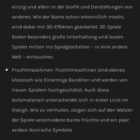
einzig und allein in der Grafik und Darstellungen von
anderen. Wie der Name schon erkenntlich macht,
wird dabei mit 3D-Effekten gearbeitet. 3D Spiele
bieten besonders große Unterhaltung und lassen
Spieler mitten ins Spielgeschehen – in eine andere
Welt – eintauchen.
Fruchtmaschinen: Fruchtmaschinen sind ebenso
klassisch wie Einarmige Banditen und werden von
treuen Spielern hochgeschätzt. Auch diese
Automatenart unterscheidet sich in erster Linie im
Design. Wie zu vermuten, zeigen sich auf den Walzen
der Spiele verschiedene bunte Früchte und ein paar
andere ikonische Symbole.