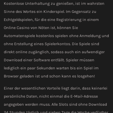
Kostenlose Unterhaltung zu genießen, ist im wahrsten
Sinne des Wortes ein Kinderspiel. Im Gegensatz zu
Echtgeldspielen, für die eine Registrierung in einem
Online Casino von Nöten ist, können Sie
Automatenspiele kostenlos spielen ohne Anmeldung und
ohne Erstellung eines Spielerkontos. Die Spiele sind
direkt online zugänglich, sodass auch ein aufwendiger
Download einer Software entfällt. Spieler müssen
lediglich ein paar Sekunden warten bis ein Spiel im
Browser geladen ist und schon kann es losgehen!
Einer der wesentlichen Vorteile liegt darin, dass keinerlei
persönliche Daten, nicht einmal die E-Mail-Adresse
angegeben werden muss. Alle Slots sind ohne Download
24 Stunden täglich und sieben Tage die Woche verfügbar