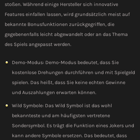
stoßen. Während einige Hersteller sich innovative
Features einfallen lassen, wird grundsätzlich meist auf
bekannte Bonusfunktionen zurückgegriffen, die
gegebenenfalls leicht abgewandelt oder an das Thema
des Spiels angepasst werden.
Demo-Modus: Demo-Modus bedeutet, dass Sie
kostenlose Drehungen durchführen und mit Spielgeld
spielen. Das heißt, dass Sie keine echten Gewinne
und Auszahlungen erwarten können.
Wild Symbole: Das Wild Symbol ist das wohl
bekannteste und am häufigsten vertretene
Sondersymbol. Es trägt die Funktion eines Jokers und
kann andere Symbole ersetzen. Das bedeutet, dass