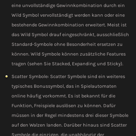
eine unvollständige Gewinnkombination durch ein
Wild Symbol vervollständigt werden kann oder eine
bestehende Gewinnkombination erweitert. Meist ist
das Wild Symbol drauf eingeschränkt, ausschließlich
Standard-Symbole ohne Besonderheit ersetzen zu
können. Wild Symbole können zusätzliche Features
tragen (sehen Sie Stacked, Expanding und Sticky).
Scatter Symbole: Scatter Symbole sind ein weiteres
typisches Bonussymbol, das in Spielautomaten
online häufig vorkommt. Es ist bekannt für die
Funktion, Freispiele auslösen zu können. Dafür
müssen in der Regel mindestens drei dieser Symbole
auf den Walzen landen. Darüber hinaus sind Scatter
Symbole die einzigen, die unabhängig der