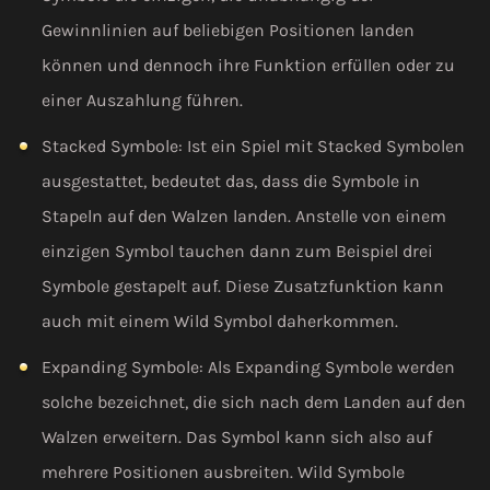
Gewinnlinien auf beliebigen Positionen landen
können und dennoch ihre Funktion erfüllen oder zu
einer Auszahlung führen.
Stacked Symbole: Ist ein Spiel mit Stacked Symbolen
ausgestattet, bedeutet das, dass die Symbole in
Stapeln auf den Walzen landen. Anstelle von einem
einzigen Symbol tauchen dann zum Beispiel drei
Symbole gestapelt auf. Diese Zusatzfunktion kann
auch mit einem Wild Symbol daherkommen.
Expanding Symbole: Als Expanding Symbole werden
solche bezeichnet, die sich nach dem Landen auf den
Walzen erweitern. Das Symbol kann sich also auf
mehrere Positionen ausbreiten. Wild Symbole