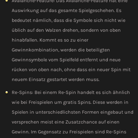
Avalanche-Feature: Das Avalanche-Feature hat eine
Auswirkung auf das gesamte Spielgeschehen. Es
bedeutet nämlich, dass die Symbole sich nicht wie
üblich auf den Walzen drehen, sondern von oben
hinabfallen. Kommt es so zu einer
Gewinnkombination, werden die beteiligten
Gewinnsymbole vom Spielfeld entfernt und neue
rücken von oben nach, ohne dass ein neuer Spin mit
neuem Einsatz gestartet werden muss.
Re-Spins: Bei einem Re-Spin handelt es sich ähnlich
wie bei Freispielen um gratis Spins. Diese werden in
Spielen in unterschiedlichsten Formen eingebaut und
versprechen meist eine Zusatzchance auf einen
Gewinn. Im Gegensatz zu Freispielen sind Re-Spins