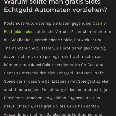
Warum sollte man gratis Slots
Echtgeld Automaten vorziehen?
Kostenlose Automatenspiele bieten gegenüber
Casino
Echtgeldspielen
zahlreiche Vorteile. Es entsteht nicht nur
die Möglichkeit, verschiedene Spiele, Entwickler und
Themenbereiche zu testen, Sie profitieren gleichzeitig
davon, sich mit den Spielregeln vertraut machen zu
können, ohne dabei Geld zu verlieren. Im Großen und
Ganzen unterscheiden sich Echtgeld- und Non-Profit-
Spiele darin, dass Sie bei Letzteren mit Spielgeld spielen,
anstatt eine eigene Einzahlung zu leisten und richtige
Einsätze zu machen. Im gleichen Zug bedeutet das
natürlich auch, dass gratis Slots zu keinen echten
Auszahlungen führen. Spielabläufe, Funktionen und