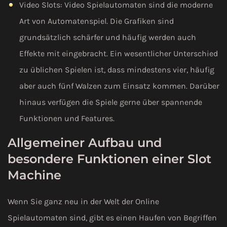
Video Slots: Video Spielautomaten sind die moderne
Art von Automatenspiel. Die Grafiken sind
grundsätzlich schärfer und häufig werden auch
Effekte mit eingebracht. Ein wesentlicher Unterschied
zu üblichen Spielen ist, dass mindestens vier, häufig
aber auch fünf Walzen zum Einsatz kommen. Darüber
hinaus verfügen die Spiele gerne über spannende
Funktionen und Features.
Allgemeiner Aufbau und
besondere Funktionen einer Slot
Machine
Wenn Sie ganz neu in der Welt der Online
Spielautomaten sind, gibt es einen Haufen von Begriffen