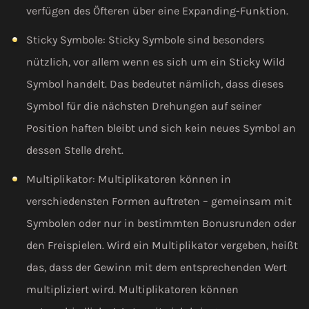
verfügen des Öfteren über eine Expanding-Funktion.
Sticky Symbole: Sticky Symbole sind besonders
nützlich, vor allem wenn es sich um ein Sticky Wild
Symbol handelt. Das bedeutet nämlich, dass dieses
Symbol für die nächsten Drehungen auf seiner
Position haften bleibt und sich kein neues Symbol an
dessen Stelle dreht.
Multiplikator: Multiplikatoren können in
verschiedensten Formen auftreten – gemeinsam mit
Symbolen oder nur in bestimmten Bonusrunden oder
den Freispielen. Wird ein Multiplikator vergeben, heißt
das, dass der Gewinn mit dem entsprechenden Wert
multipliziert wird. Multiplikatoren können