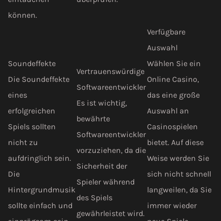
können.
Verfügbare
Auswahl
Soundeffekte
Wählen Sie ein
Vertrauenswürdige
Die Soundeffekte
Online Casino,
Softwareentwickler
eines
das eine große
Es ist wichtig,
erfolgreichen
Auswahl an
bewährte
Spiels sollten
Casinospielen
Softwareentwickler
nicht zu
bietet. Auf diese
vorzuziehen, da die
aufdringlich sein.
Weise werden Sie
Sicherheit der
Die
sich nicht schnell
Spieler während
Hintergrundmusik
langweilen, da Sie
des Spiels
sollte einfach und
immer wieder
gewährleistet wird.