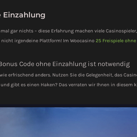
e Einzahlung
al gar nichts – diese Erfahrung machen viele Casinospieler,
h nicht irgendeine Plattform! Im Woocasino
25 Freispiele ohn
 Bonus Code ohne Einzahlung ist notwendig
ie erfrischend anders. Nutzen Sie die Gelegenheit, das Cas
s und gibt es einen Haken? Das verraten wir Ihnen in diesem k