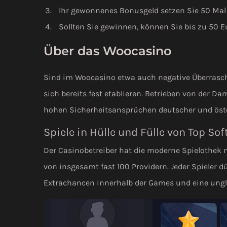
Ihr gewonnenes Bonusgeld setzen Sie 50 Mal
Sollten Sie gewinnen, können Sie bis zu 50 E
Über das Woocasino
Sind im Woocasino etwa auch negative Überraschu
sich bereits fest etablieren. Betrieben von der 
hohen Sicherheitsansprüchen deutscher und öster
Spiele in Hülle und Fülle von Top So
Der Casinobetreiber hat die moderne Spielothek
von insgesamt fast 100 Providern. Jeder Spieler 
Extrachancen innerhalb der Games und eine ungla