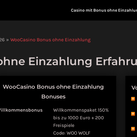
Casino mit Bonus ohne Einzahlu
26
»
WooCasino Bonus ohne Einzahlung
hne Einzahlung Erfahr
WooCasino Bonus ohne Einzahlung
Vo
Bonuses
illkommensbonus
Willkommenspaket 150%
bis zu 1000 Euro + 200
Freispiele
Code: WOO WOLF