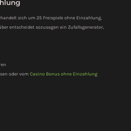
ahlung
 handelt sich um 25 Freispiele ohne Einzahlung,
über entscheidet sozusagen ein Zufallsgenerator,
ren
ssen oder vom
Casino Bonus ohne Einzahlung