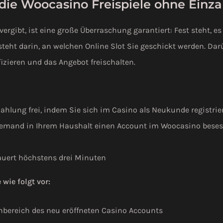
die Woocasino Freispiele ohne Einz
rgibt, ist eine große Überraschung garantiert: Fest steht, es
steht darin, an welchen Online Slot Sie geschickt werden. Dar
izieren und das Angebot freischalten.
hlung frei, indem Sie sich im Casino als Neukunde registrie
 jemand in Ihrem Haushalt einen Account im Woocasino bese
auert höchstens drei Minuten
wie folgt vor:
nbereich des neu eröffneten Casino Accounts