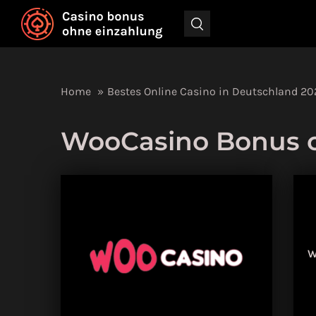
Home
»
Bestes Online Casino in Deutschland 20
WooCasino Bonus o
W