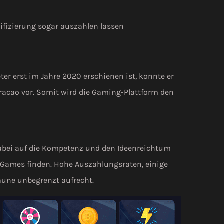
rifizierung sogar auszahlen lassen
r erst im Jahre 2020 erschienen ist, konnte er
uracao vor. Somit wird die Gaming-Plattform den
abei auf die Kompetenz und den Ideenreichtum
e Games finden. Hohe Auszahlungsraten, einige
aune unbegrenzt aufrecht.