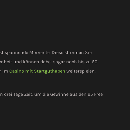
hst spannende Momente. Diese stimmen Sie
enheit und können dabei sogar noch bis zu 50
er im
Casino mit Startguthaben
weiterspielen.
n drei Tage Zeit, um die Gewinne aus den 25 Free